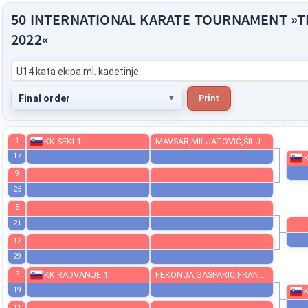
50 INTERNATIONAL KARATE TOURNAMENT »
2022«
U14 kata ekipa ml. kadetinje
Final order
Print
1
KK SEKI 1
MAVSAR,MILJATOVIĆ,ŠILJEGOVIČ
17
9
25
5
21
13
29
3
KK RADVANJE 1
FEKONJA,GAŠPARIČ,FRANGEŽ