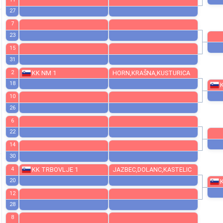
19
11
27
7
23
15
31
2
KK NM 1
HORN,KRAŠNA,KUSTURICA
18
10
26
6
22
14
30
4
KK TRBOVLJE 1
JAZBEC,DOLANC,KASTELIC