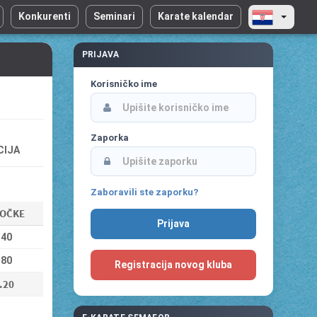
Konkurenti
Seminari
Karate kalendar
PRIJAVA
Korisničko ime
Zaporka
CIJA
Zaboravili ste zaporku?
OČKE
.40
.80
Registracija novog kluba
.20