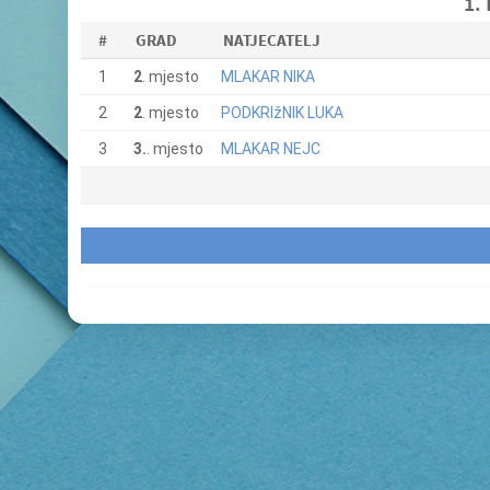
1.
#
GRAD
NATJECATELJ
1
2
. mjesto
MLAKAR NIKA
2
2
. mjesto
PODKRIžNIK LUKA
3
3.
. mjesto
MLAKAR NEJC