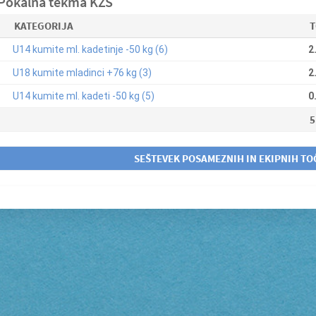
 Pokalna tekma KZS
KATEGORIJA
T
U14 kumite ml. kadetinje -50 kg (6)
2
U18 kumite mladinci +76 kg (3)
2
U14 kumite ml. kadeti -50 kg (5)
0
5
SEŠTEVEK POSAMEZNIH IN EKIPNIH TO