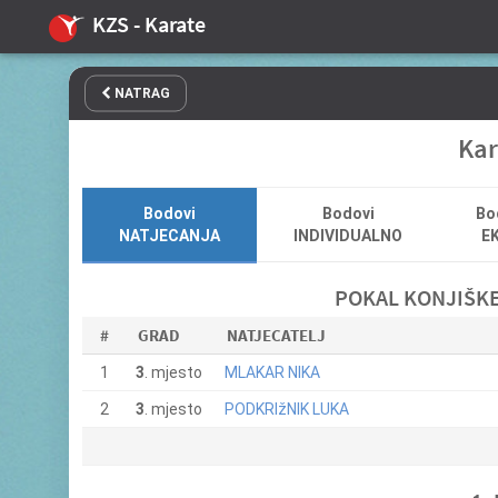
KZS - Karate
NATRAG
Kar
Bodovi
Bodovi
Bo
NATJECANJA
INDIVIDUALNO
EK
POKAL KONJIŠKEG
#
GRAD
NATJECATELJ
1
3
. mjesto
MLAKAR NIKA
2
3
. mjesto
PODKRIžNIK LUKA