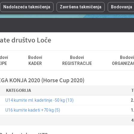
Nadolazeća takmičenja
Završena takmičenja
Bodovanja
ate društvo Loče
dovi
Bodovi
Bodovi
Bodovi
IPE
KADER
REGISTRACIJE
ORGANIZA
A KONJA 2020 (Horse Cup 2020)
KATEGORIJA
T
U14 kumite ml. kadetinje -50 kg (13)
2
U16 kumite kadeti +70 kg (5)
1
4