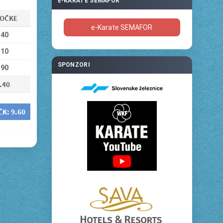
E-KARATE SEMAFOR
OČKE
e-Karate SEMAFOR
.40
.10
SPONZORI
.90
.40
ČK:
9.60