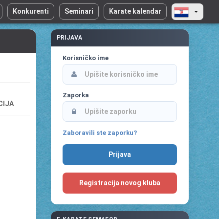
Konkurenti
Seminari
Karate kalendar
PRIJAVA
Korisničko ime
Zaporka
CIJA
Zaboravili ste zaporku?
Registracija novog kluba