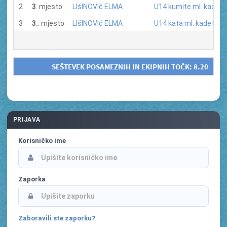
2
3
. mjesto
LIšINOVIć ELMA
U14 kumite ml. kadetin
3
3.
. mjesto
LIšINOVIć ELMA
U14 kata ml. kadetinje
SEŠTEVEK POSAMEZNIH IN EKIPNIH TOČK:
8.20
PRIJAVA
Korisničko ime
Zaporka
Zaboravili ste zaporku?