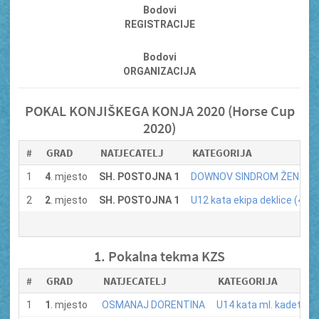
Bodovi
REGISTRACIJE
Bodovi
ORGANIZACIJA
POKAL KONJIŠKEGA KONJA 2020 (Horse Cup
2020)
#
GRAD
NATJECATELJ
KATEGORIJA
1
4
. mjesto
SH. POSTOJNA 1
DOWNOV SINDROM ŽENSKE D
2
2
. mjesto
SH. POSTOJNA 1
U12 kata ekipa deklice (4)
1. Pokalna tekma KZS
#
GRAD
NATJECATELJ
KATEGORIJA
1
1
. mjesto
OSMANAJ DORENTINA
U14 kata ml. kadetinje