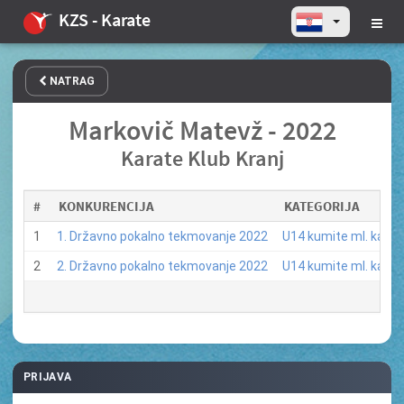
KZS - Karate
NATRAG
Markovič Matevž - 2022
Karate Klub Kranj
#
KONKURENCIJA
KATEGORIJA
1
1. Državno pokalno tekmovanje 2022
U14 kumite ml. kadeti
2
2. Državno pokalno tekmovanje 2022
U14 kumite ml. kadeti
PRIJAVA