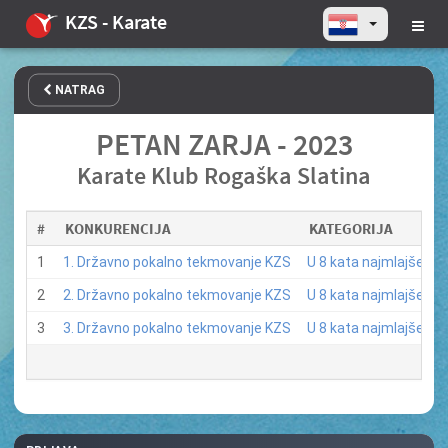
KZS - Karate
NATRAG
PETAN ZARJA - 2023
Karate Klub Rogaška Slatina
#
KONKURENCIJA
KATEGORIJA
1
1. Državno pokalno tekmovanje KZS
U 8 kata najmlajše (8)
2
2. Državno pokalno tekmovanje KZS
U 8 kata najmlajše (11
3
3. Državno pokalno tekmovanje KZS
U 8 kata najmlajše (7)