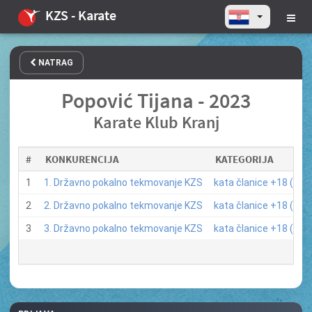
KZS - Karate
NATRAG
Popović Tijana - 2023
Karate Klub Kranj
#
KONKURENCIJA
KATEGORIJA
1
1. Državno pokalno tekmovanje KZS
kata članice +18 (10)
2
2. Državno pokalno tekmovanje KZS
kata članice +18 (10)
3
3. Državno pokalno tekmovanje KZS
kata članice +18 (3)