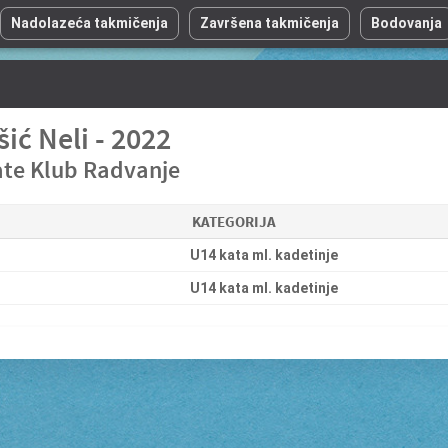
Nadolazeća takmičenja
Završena takmičenja
Bodovanja
šić Neli - 2022
ate Klub Radvanje
KATEGORIJA
U14 kata ml. kadetinje
U14 kata ml. kadetinje