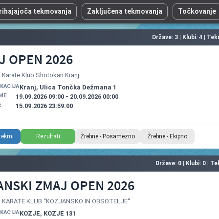
rihajajoča tekmovanja
Zaključena tekmovanja
Točkovanje
Države: 3 | Klubi: 4 | Te
J OPEN 2026
: Karate Klub Shotokan Kranj
OKACIJA
Kranj, Ulica Tončka Dežmana 1
ME
19.09.2026 09:00 - 20.09.2026 00:00
E
15.09.2026 23:59:00
 tekmi
Rezultati
Žrebne - Posamezno
Žrebne - Ekipno
Države: 0 | Klubi: 0 | T
ANSKI ZMAJ OPEN 2026
r: KARATE KLUB ''KOZJANSKO IN OBSOTELJE''
OKACIJA
KOZJE, KOZJE 131