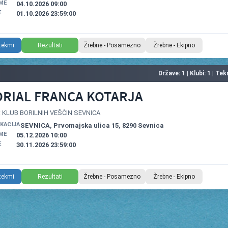
ME
04.10.2026 09:00
E
01.10.2026 23:59:00
 tekmi
Rezultati
Žrebne - Posamezno
Žrebne - Ekipno
Države: 1 | Klubi: 1 | Te
RIAL FRANCA KOTARJA
r: KLUB BORILNIH VEŠČIN SEVNICA
OKACIJA
SEVNICA, Prvomajska ulica 15, 8290 Sevnica
ME
05.12.2026 10:00
E
30.11.2026 23:59:00
 tekmi
Rezultati
Žrebne - Posamezno
Žrebne - Ekipno