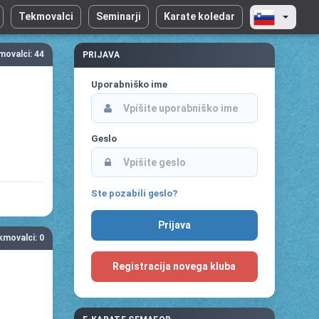
Tekmovalci
Seminarji
Karate koledar
kmovalci: 44
PRIJAVA
Uporabniško ime
Geslo
Ste pozabili geslo?
ekmovalci: 0
Registracija novega kluba