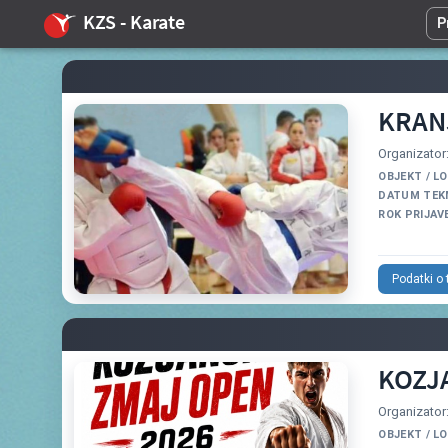
KZS - Karate
P
KRAN
Organizator
OBJEKT / L
DATUM TEK
ROK PRIJAV
Podatki o
KOZJ
Organizato
OBJEKT / L