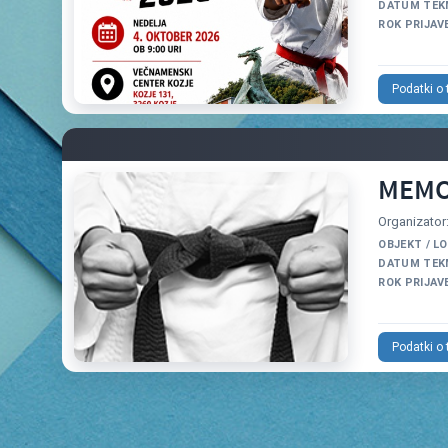
DATUM TEK
ROK PRIJAV
Podatki o
MEMO
Organizato
OBJEKT / L
DATUM TEK
ROK PRIJAV
Podatki o