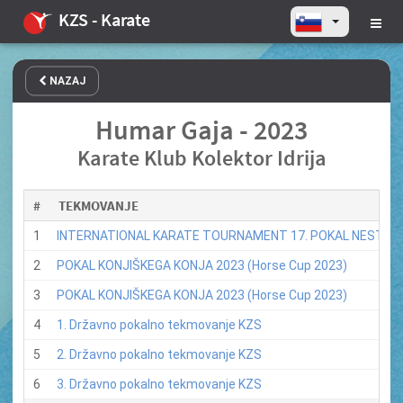
KZS - Karate
NAZAJ
Humar Gaja - 2023
Karate Klub Kolektor Idrija
#
TEKMOVANJE
1
INTERNATIONAL KARATE TOURNAMENT 17. POKAL NESTLA
2
POKAL KONJIŠKEGA KONJA 2023 (Horse Cup 2023)
3
POKAL KONJIŠKEGA KONJA 2023 (Horse Cup 2023)
4
1. Državno pokalno tekmovanje KZS
5
2. Državno pokalno tekmovanje KZS
6
3. Državno pokalno tekmovanje KZS