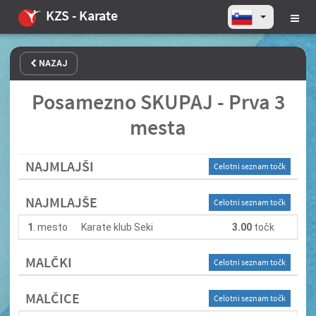
KZS - Karate
NAZAJ
Posamezno SKUPAJ - Prva 3
mesta
NAJMLAJŠI
Celotni seznam točk
NAJMLAJŠE
Celotni seznam točk
1
. mesto
Karate klub Seki
3.00
točk
MALČKI
Celotni seznam točk
MALČICE
Celotni seznam točk