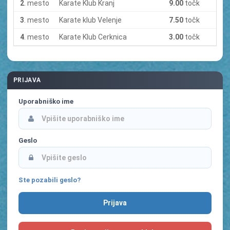
2
. mesto
Karate Klub Kranj
9.00
točk
3
. mesto
Karate klub Velenje
7.50
točk
4
. mesto
Karate Klub Cerknica
3.00
točk
PRIJAVA
Uporabniško ime
Geslo
Ste pozabili geslo?