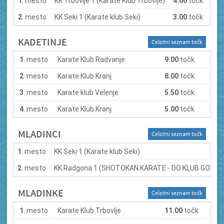
1
. mesto
KK Trbovlje 1 (Karate Klub Trbovlje)
4.00
točk
2
. mesto
KK Seki 1 (Karate klub Seki)
3.00
točk
KADETINJE
Celotni seznam točk
1
. mesto
Karate Klub Radvanje
9.00
točk
2
. mesto
Karate Klub Kranj
8.00
točk
3
. mesto
Karate klub Velenje
5.50
točk
4
. mesto
Karate Klub Kranj
5.00
točk
MLADINCI
Celotni seznam točk
1
. mesto
KK Seki 1 (Karate klub Seki)
2
. mesto
KK Radgona 1 (SHOTOKAN KARATE - DO KLUB GORN
MLADINKE
Celotni seznam točk
1
. mesto
Karate Klub Trbovlje
11.00
točk