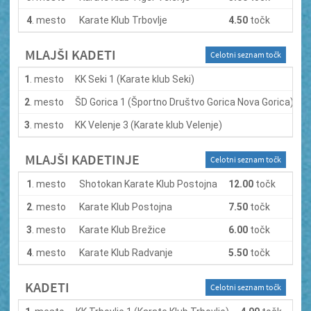
4
. mesto
Karate Klub Trbovlje
4.50
točk
MLAJŠI KADETI
Celotni seznam točk
1
. mesto
KK Seki 1 (Karate klub Seki)
8
2
. mesto
ŠD Gorica 1 (Športno Društvo Gorica Nova Gorica)
4
3
. mesto
KK Velenje 3 (Karate klub Velenje)
4
MLAJŠI KADETINJE
Celotni seznam točk
1
. mesto
Shotokan Karate Klub Postojna
12.00
točk
2
. mesto
Karate Klub Postojna
7.50
točk
3
. mesto
Karate Klub Brežice
6.00
točk
4
. mesto
Karate Klub Radvanje
5.50
točk
KADETI
Celotni seznam točk