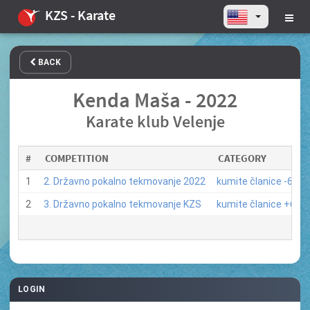
KZS - Karate
BACK
Kenda Maša - 2022
Karate klub Velenje
#
COMPETITION
CATEGORY
1
2. Državno pokalno tekmovanje 2022
kumite članice -68 kg
2
3. Državno pokalno tekmovanje KZS
kumite članice +68 k
LOGIN