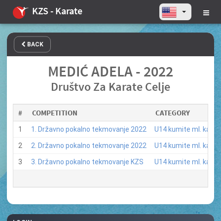
KZS - Karate
BACK
MEDIĆ ADELA - 2022
Društvo Za Karate Celje
#
COMPETITION
CATEGORY
1
1. Državno pokalno tekmovanje 2022
U14 kumite ml. kadet
2
2. Državno pokalno tekmovanje 2022
U14 kumite ml. kadet
3
3. Državno pokalno tekmovanje KZS
U14 kumite ml. kadet