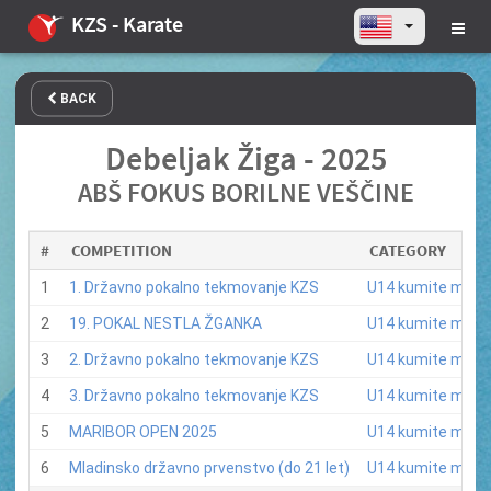
KZS - Karate
BACK
Debeljak Žiga - 2025
ABŠ FOKUS BORILNE VEŠČINE
#
COMPETITION
CATEGORY
1
1. Državno pokalno tekmovanje KZS
U14 kumite ml. ka
2
19. POKAL NESTLA ŽGANKA
U14 kumite ml. ka
3
2. Državno pokalno tekmovanje KZS
U14 kumite ml. ka
4
3. Državno pokalno tekmovanje KZS
U14 kumite ml. ka
5
MARIBOR OPEN 2025
U14 kumite ml. ka
6
Mladinsko državno prvenstvo (do 21 let)
U14 kumite ml. ka