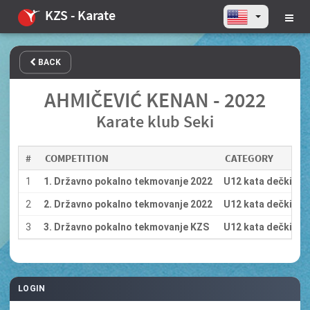
KZS - Karate
BACK
AHMIČEVIĆ KENAN - 2022
Karate klub Seki
#
COMPETITION
CATEGORY
1
1. Državno pokalno tekmovanje 2022
U12 kata dečki
2
2. Državno pokalno tekmovanje 2022
U12 kata dečki
3
3. Državno pokalno tekmovanje KZS
U12 kata dečki
LOGIN