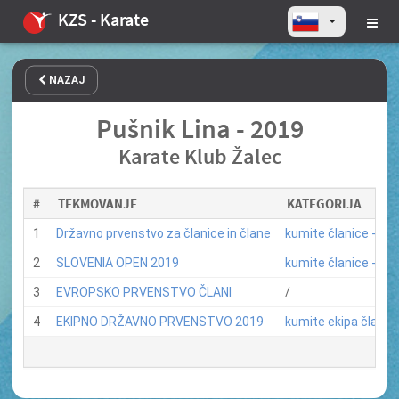
KZS - Karate
NAZAJ
Pušnik Lina - 2019
Karate Klub Žalec
#
TEKMOVANJE
KATEGORIJA
1
Državno prvenstvo za članice in člane
kumite članice -68 k
2
SLOVENIA OPEN 2019
kumite članice -68 k
3
EVROPSKO PRVENSTVO ČLANI
/
4
EKIPNO DRŽAVNO PRVENSTVO 2019
kumite ekipa članice