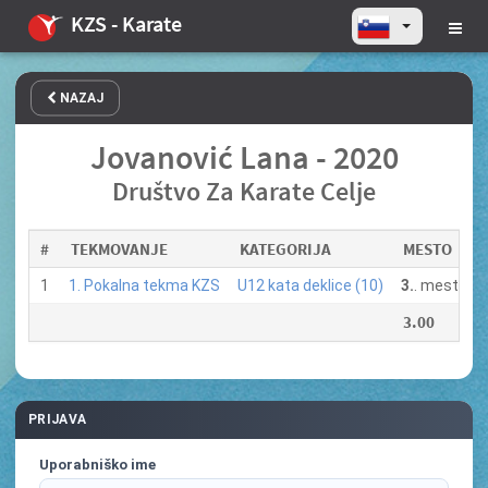
KZS - Karate
NAZAJ
Jovanović Lana - 2020
Društvo Za Karate Celje
#
TEKMOVANJE
KATEGORIJA
MESTO
1
1. Pokalna tekma KZS
U12 kata deklice (10)
3.
. mesto
3.00
PRIJAVA
Uporabniško ime