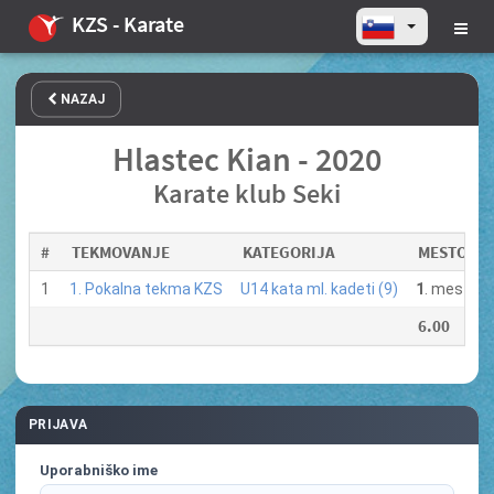
KZS - Karate
NAZAJ
Hlastec Kian - 2020
Karate klub Seki
#
TEKMOVANJE
KATEGORIJA
MESTO
1
1. Pokalna tekma KZS
U14 kata ml. kadeti (9)
1
. mesto
6.00
PRIJAVA
Uporabniško ime