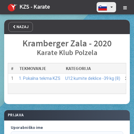
KZS - Karate
NAZAJ
Kramberger Zala - 2020
Karate Klub Polzela
#
TEKMOVANJE
KATEGORIJA
MES
1
1. Pokalna tekma KZS
U12 kumite deklice -39 kg (8)
2
. m
5.0
PRIJAVA
Uporabniško ime