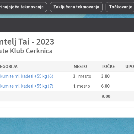
rihajajoča tekmovanja
Zaključena tekmovanja
Točkovanje
ntelj Tai - 2023
ate Klub Cerknica
TEGORIJA
MESTO
TOČKE
UPO
kumite ml. kadeti +55 kg (6)
3.
. mesto
3.00
kumite ml. kadeti +55 kg (7)
1
. mesto
6.00
9.00