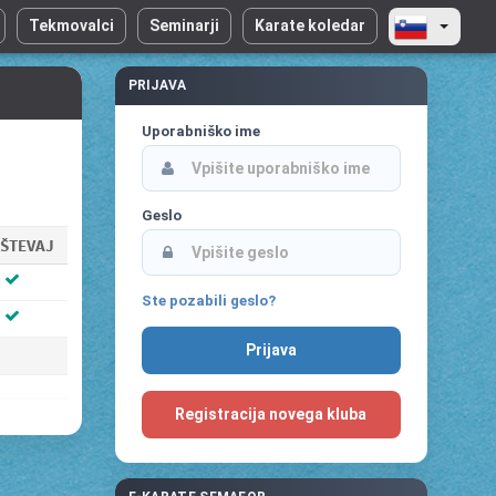
Tekmovalci
Seminarji
Karate koledar
PRIJAVA
Uporabniško ime
Geslo
ŠTEVAJ
Ste pozabili geslo?
Registracija novega kluba