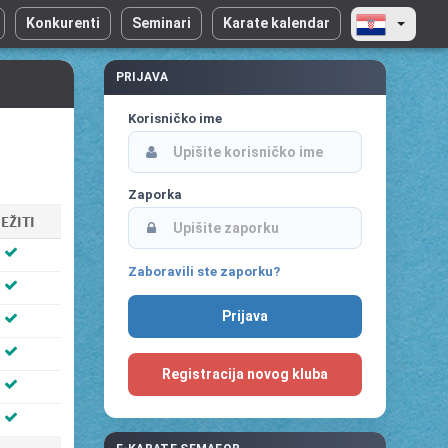
Konkurenti
Seminari
Karate kalendar
PRIJAVA
Korisničko ime
Zaporka
EŽITI
Zaboravili ste zaporku?
Registracija novog kluba