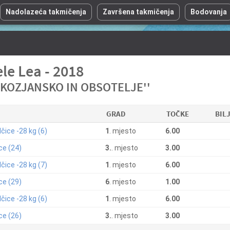
Nadolazeća takmičenja
Završena takmičenja
Bodovanja
le Lea - 2018
'KOZJANSKO IN OBSOTELJE''
GRAD
TOČKE
BILJ
čice -28 kg (6)
1
. mjesto
6.00
ce (24)
3.
. mjesto
3.00
čice -28 kg (7)
1
. mjesto
6.00
ce (29)
6
. mjesto
1.00
čice -28 kg (6)
1
. mjesto
6.00
ce (26)
3.
. mjesto
3.00