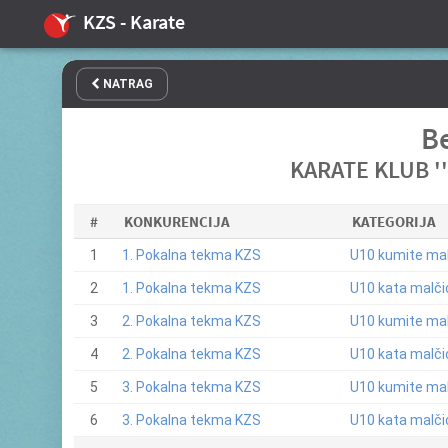
KZS - Karate
NATRAG
Be
KARATE KLUB '
#
KONKURENCIJA
KATEGORIJA
1
1. Pokalna tekma KZS
U10 kumite mal
2
1. Pokalna tekma KZS
U10 kata malči
3
2. Pokalna tekma KZS
U10 kumite mal
4
2. Pokalna tekma KZS
U10 kata malči
5
3. Pokalna tekma KZS
U10 kumite mal
6
3. Pokalna tekma KZS
U10 kata malči